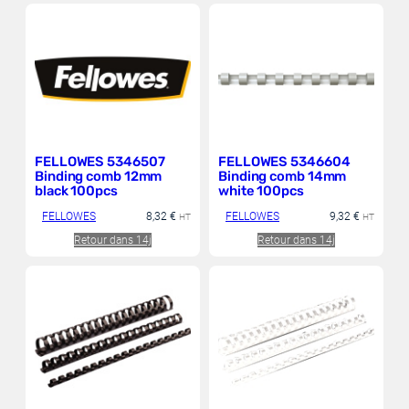
FELLOWES 5346507
FELLOWES 5346604
Binding comb 12mm
Binding comb 14mm
black 100pcs
white 100pcs
FELLOWES
8,32
€
FELLOWES
9,32
€
HT
HT
Retour dans 14j
Retour dans 14j