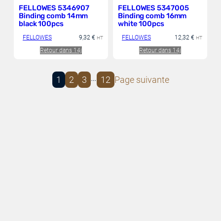
FELLOWES 5346907
FELLOWES 5347005
Binding comb 14mm
Binding comb 16mm
black 100pcs
white 100pcs
FELLOWES
9,32
€
FELLOWES
12,32
€
HT
HT
Retour dans 14j
Retour dans 14j
…
1
2
3
12
Page suivante