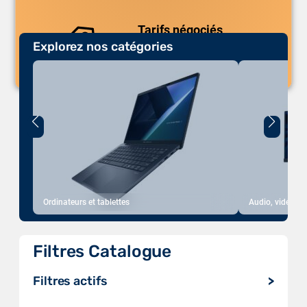
Tarifs négociés
Explorez nos catégories
Des prix compétitifs adaptés aux
volumes.
Ordinateurs et tablettes
Audio, vidéo, a
Filtres Catalogue
Filtres actifs