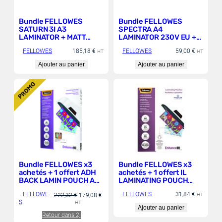
Bundle FELLOWES
Bundle FELLOWES
SATURN 3I A3
SPECTRA A4
LAMINATOR + MATT
LAMINATOR 230V EU +
LAMINAT POUCH A4
IL LAMINATING POUCH
FELLOWES
185,18
€
FELLOWES
59,00
€
80MIC
HT
80MIC A4
HT
Ajouter au panier
Ajouter au panier
P
PROMO
R
O
D
U
I
T
E
N
P
R
O
M
O
T
I
O
N
Bundle FELLOWES x3
Bundle FELLOWES x3
achetés + 1 offert ADH
achetés + 1 offert IL
BACK LAMIN POUCH A4
LAMINATING POUCH
80MIC
80MIC A4
FELLOWE
FELLOWES
31,84
€
L
L
222,32
€
179,08
€
HT
S
e
e
HT
Ajouter au panier
p
p
Retour dans 2j
r
r