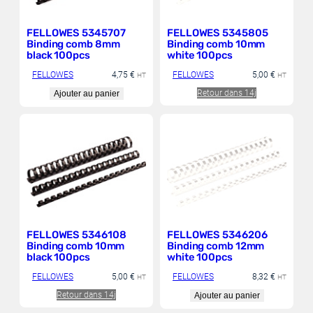
6
,
4
,
1
4
0
3
7
5
4
8
FELLOWES 5345707
FELLOWES 5345805
,
,
Binding comb 8mm
Binding comb 10mm
3
€
8
€
black 100pcs
white 100pcs
2
.
6
.
FELLOWES
4,75
€
FELLOWES
5,00
€
HT
HT
€
€
Retour dans 14j
Ajouter au panier
.
.
FELLOWES 5346108
FELLOWES 5346206
Binding comb 10mm
Binding comb 12mm
black 100pcs
white 100pcs
FELLOWES
5,00
€
FELLOWES
8,32
€
HT
HT
Retour dans 14j
Ajouter au panier