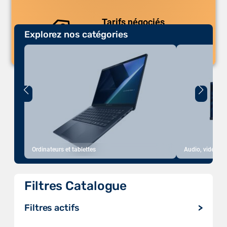
Tarifs négociés
Explorez nos catégories
Des prix compétitifs adaptés aux
volumes.
Ordinateurs et tablettes
Audio, vidéo, a
Filtres Catalogue
Filtres actifs