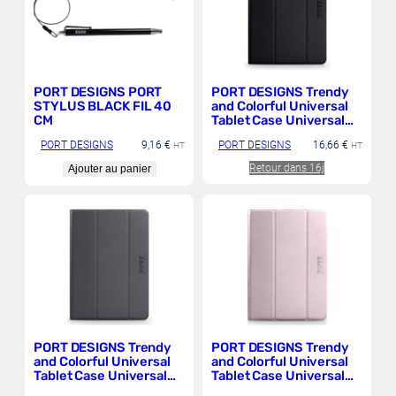
PORT DESIGNS PORT
PORT DESIGNS Trendy
STYLUS BLACK FIL 40
and Colorful Universal
CM
Tablet Case Universal
Elastic System USE for
PORT DESIGNS
9,16
€
PORT DESIGNS
16,66
€
HT
Perfect Compatibility
HT
Stand for Video
Retour dans 16j
Ajouter au panier
PORT DESIGNS Trendy
PORT DESIGNS Trendy
and Colorful Universal
and Colorful Universal
Tablet Case Universal
Tablet Case Universal
Elastic System USE for
Elastic System USE for