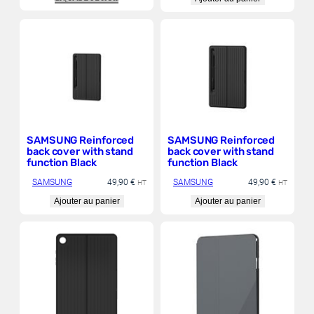
9
8
,
9
€
0
7
6
€
,
9
0
5
6
,
8
€
8
.
€
SAMSUNG Reinforced
SAMSUNG Reinforced
.
back cover with stand
back cover with stand
function Black
function Black
SAMSUNG
49,90
€
SAMSUNG
49,90
€
HT
HT
Ajouter au panier
Ajouter au panier