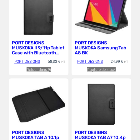
PORT DESIGNS
PORT DESIGNS
MUSKOKA II 9/11p Tablet
MUSKOKA Samsung Tab
Case with Bluetooth
A8 BK
Keyboard
PORT DESIGNS
58,33
€
PORT DESIGNS
24,99
€
HT
HT
Retour dans 9j
Rupture de stock
PORT DESIGNS
PORT DESIGNS
MUSKOKA TAB A 10.1p
MUSKOKA TAB A7 10.4p