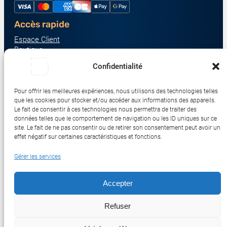
Accès rapide
Espace Client
Boutique
À propos
Confidentialité
Nous contacter
Nos catégories produit
Pour offrir les meilleures expériences, nous utilisons des technologies telles
Écrans & Moniteurs
que les cookies pour stocker et/ou accéder aux informations des appareils.
Serveurs & Stockage
Le fait de consentir à ces technologies nous permettra de traiter des
données telles que le comportement de navigation ou les ID uniques sur ce
Impression & Consommables
site. Le fait de ne pas consentir ou de retirer son consentement peut avoir un
Ordinateurs & Tablettes
effet négatif sur certaines caractéristiques et fonctions.
Périphériques & Accessoires
Gérer les services
Réseau & IoT
Accepter
© 2017-2026 SWEBETECH – Tous droits réservés
Refuser
Mentions légales
Conditions Générales de Vente
Politique de Confidentialité
Politique de Cookies
Politique de Transport
Remboursements et Retours