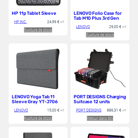
HP 11p Tablet Sleeve
LENOVO Folio Case for
Tab M10 Plus 3rd Gen
HP INC.
24,99
€
HT
LENOVO
29,00
€
HT
Rupture de stock
Rupture de stock
LENOVO Yoga Tab 11
PORT DESIGNS Charging
Sleeve Gray YT-J706
Suitcase 12 units
LENOVO
15,00
€
PORT DESIGNS
886,31
€
HT
HT
Rupture de stock
Retour dans 86j