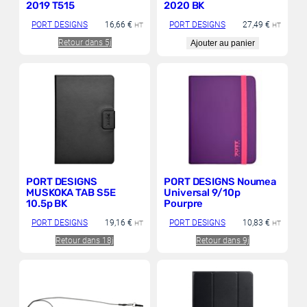
2019 T515
2020 BK
PORT DESIGNS
16,66
€
PORT DESIGNS
27,49
€
HT
HT
Retour dans 5j
Ajouter au panier
PORT DESIGNS
PORT DESIGNS Noumea
MUSKOKA TAB S5E
Universal 9/10p
10.5p BK
Pourpre
PORT DESIGNS
19,16
€
PORT DESIGNS
10,83
€
HT
HT
Retour dans 18j
Retour dans 9j