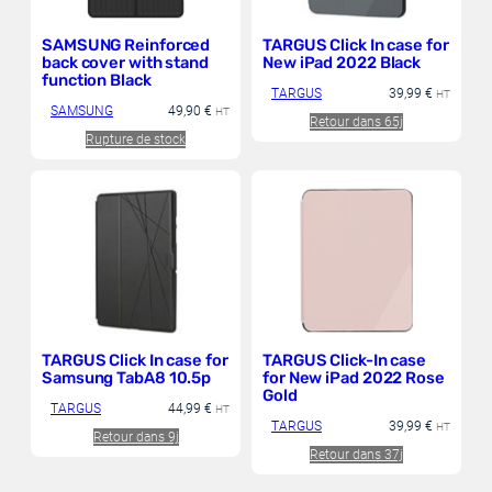
SAMSUNG Reinforced
TARGUS Click In case for
back cover with stand
New iPad 2022 Black
function Black
TARGUS
39,99
€
HT
SAMSUNG
49,90
€
HT
Retour dans 65j
Rupture de stock
TARGUS Click In case for
TARGUS Click-In case
Samsung TabA8 10.5p
for New iPad 2022 Rose
Gold
TARGUS
44,99
€
HT
TARGUS
39,99
€
HT
Retour dans 9j
Retour dans 37j