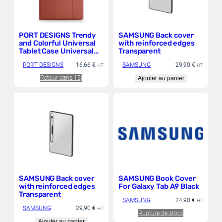
PORT DESIGNS Trendy
SAMSUNG Back cover
and Colorful Universal
with reinforced edges
Tablet Case Universal
Transparent
Elastic System USE for
PORT DESIGNS
16,66
€
SAMSUNG
29,90
€
Perfect Compatibility
HT
HT
Stand for Video
Retour dans 15j
Ajouter au panier
SAMSUNG Back cover
SAMSUNG Book Cover
with reinforced edges
For Galaxy Tab A9 Black
Transparent
SAMSUNG
24,90
€
HT
SAMSUNG
29,90
€
HT
Rupture de stock
Ajouter au panier