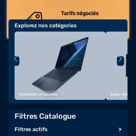
uniques.
Tarifs négociés
Explorez nos catégories
Des prix compétitifs adaptés aux
volumes.
Ordinateurs et tablettes
Audio, vidéo, a
Filtres Catalogue
Filtres actifs