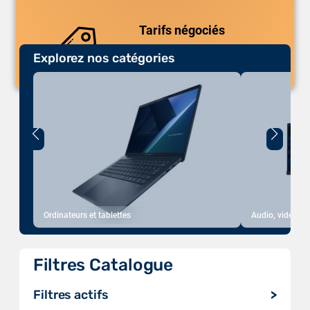
uniques.
Tarifs négociés
Explorez nos catégories
Des prix compétitifs adaptés aux
volumes.
Ordinateurs et tablettes
Audio, vidéo, a
Filtres Catalogue
Filtres actifs