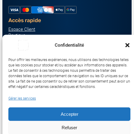
Accès rapide
Espace Client
Boutique
À propos
Confidentialité
Nous contacter
Nos catégories produit
Pour offrir les meilleures expériences, nous utilisons des technologies telles
Écrans & Moniteurs
que les cookies pour stocker et/ou accéder aux informations des appareils.
Serveurs & Stockage
Le fait de consentir à ces technologies nous permettra de traiter des
données telles que le comportement de navigation ou les ID uniques sur ce
Impression & Consommables
site. Le fait de ne pas consentir ou de retirer son consentement peut avoir un
Ordinateurs & Tablettes
effet négatif sur certaines caractéristiques et fonctions.
Périphériques & Accessoires
Gérer les services
Réseau & IoT
Accepter
© 2017-2026 SWEBETECH – Tous droits réservés
Refuser
Mentions légales
Conditions Générales de Vente
Politique de Confidentialité
Politique de Cookies