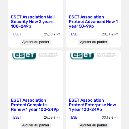
ESET Association Mail
ESET Association
Security New 2 years
Protect Advanced New 1
100-249p
year 50-99p
ESET
25,60
€
ESET
23,31
€
HT
HT
Ajouter au panier
Ajouter au panier
ESET Association
ESET Association
Protect Complete
Protect Enterprise New
Renew 1 year 100-249p
1 year 100-249p
ESET
26,53
€
ESET
33,18
€
HT
HT
Ajouter au panier
Ajouter au panier