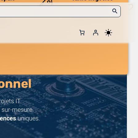
Search Button
Des prix compétitifs
adaptés aux volumes.
 et de
onnel
jets IT.
 sur-mesure.
rences
uniques.