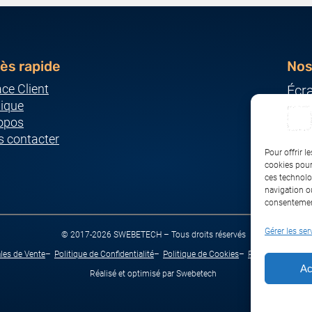
ès rapide
Nos
ce Client
Écr
ique
Ser
opos
Imp
 contacter
Ordi
Pour offrir l
Pér
cookies pour
ces technolo
Rés
navigation ou
consentement
Gérer les ser
© 2017-2026 SWEBETECH – Tous droits réservés
les de Vente
Politique de Confidentialité
Politique de Cookies
Politique de Tran
Ac
Réalisé et optimisé par Swebetech