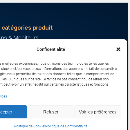
 catégories produit
ans & Moniteurs
veurs & Stockage
Confidentialité
ression & Consommables
nateurs & Tablettes
es meilleures expériences, nous utilisons des technologies telles que les
iphériques & Accessoires
 stocker et/ou accéder aux informations des appareils. Le fait de consentir à
gies nous permettra de traiter des données telles que le comportement de
eau & IoT
 les ID uniques sur ce site. Le fait de ne pas consentir ou de retirer son
 peut avoir un effet négatif sur certaines caractéristiques et fonctions.
vices
sport
Remboursements et Retours
cepter
Refuser
Voir les préférences
Politique de Cookies
Politique de Confidentialité