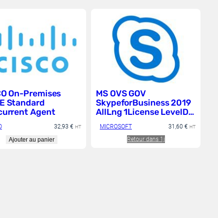
CO On-Premises
MS OVS GOV
E Standard
SkypeforBusiness 2019
urrent Agent
AllLng 1License LevelD
AdditionalProduct Each
O
32,93
€
MICROSOFT
31,60
€
HT
HT
Retour dans 1j
Ajouter au panier