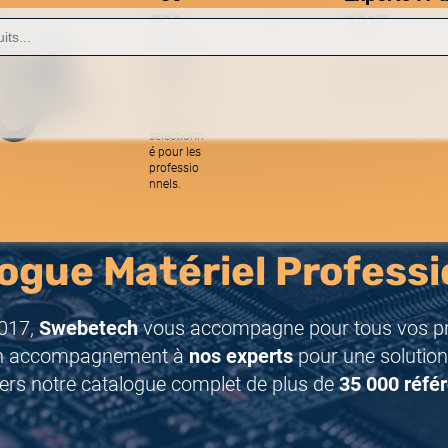
000
2017
référe
Une équipe réactive
nces
spécialistes.
Matériel
sélectionn
é pour les
professio
nnels.
ogue Matériel Professi
017,
Swebetech
vous accompagne pour tous vos pro
n accompagnement à
nos experts
pour une solution
ers notre catalogue complet de plus de
35 000 réfé