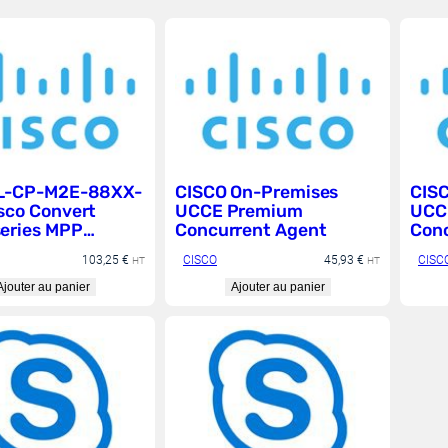
 L-CP-M2E-88XX-
CISCO On-Premises
CIS
sco Convert
UCCE Premium
UCC
eries MPP
Concurrent Agent
Conc
 to Enterprise
103,25
€
CISCO
45,93
€
CISC
HT
HT
re
Ajouter au panier
Ajouter au panier