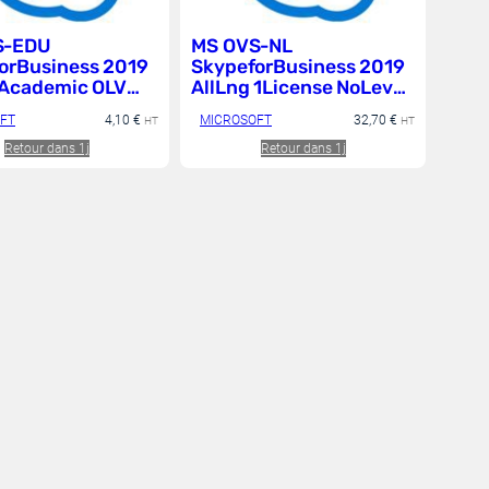
S-EDU
MS OVS-NL
orBusiness 2019
SkypeforBusiness 2019
 Academic OLV
AllLng 1License NoLevel
se LevelF
AdditionalProduct Each
FT
4,10
€
MICROSOFT
32,70
€
HT
HT
onalProduct Each
Retour dans 1j
Retour dans 1j