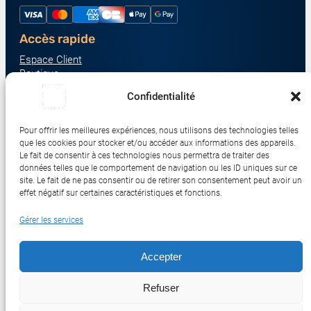
Accès rapide
Espace Client
Boutique
À propos
Confidentialité
Nous contacter
Nos catégories produit
Pour offrir les meilleures expériences, nous utilisons des technologies telles
Écrans & Moniteurs
que les cookies pour stocker et/ou accéder aux informations des appareils.
Serveurs & Stockage
Le fait de consentir à ces technologies nous permettra de traiter des
données telles que le comportement de navigation ou les ID uniques sur ce
Impression & Consommables
site. Le fait de ne pas consentir ou de retirer son consentement peut avoir un
Ordinateurs & Tablettes
effet négatif sur certaines caractéristiques et fonctions.
Périphériques & Accessoires
Gérer les services
Réseau & IoT
Accepter
© 2017-2026 SWEBETECH – Tous droits réservés
Refuser
Mentions légales
Conditions Générales de Vente
Politique de Confidentialité
Politique de Cookies
Politique de Transport
Remboursements et Retours