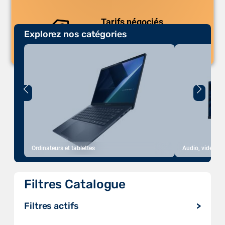
Tarifs négociés
Explorez nos catégories
Des prix compétitifs adaptés aux
volumes.
Ordinateurs et tablettes
Audio, vidéo, a
Filtres Catalogue
Filtres actifs