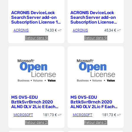
ACRONIS DeviceLock
ACRONIS DeviceLock
Search Server add-on
Search Server add-on
Subscription License 1
Subscription License
million files 1 Year –
500 000 files 1 Year –
ACRONIS
74,33
€
ACRONIS
45,34
€
Renewal GESD
HT
Renewal GESD
HT
Retour dans 9j
Retour dans 9j
MS OVS-EDU
MS OVS-EDU
BztlkSvrBrnch 2020
BztlkSvrBrnch 2020
ALNG OLV 2Lic E Each
ALNG OLV 2Lic F Each
Acdmc AP CoreLic
Acdmc AP CoreLic
MICROSOFT
181,73
€
MICROSOFT
181,73
€
HT
HT
Retour dans 2j
Retour dans 2j