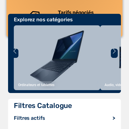
Tarifs négociés
Explorez nos catégories
Des prix compétitifs adaptés aux
volumes.
Ordinateurs et tablettes
Audio, vidéo, a
Filtres Catalogue
Filtres actifs