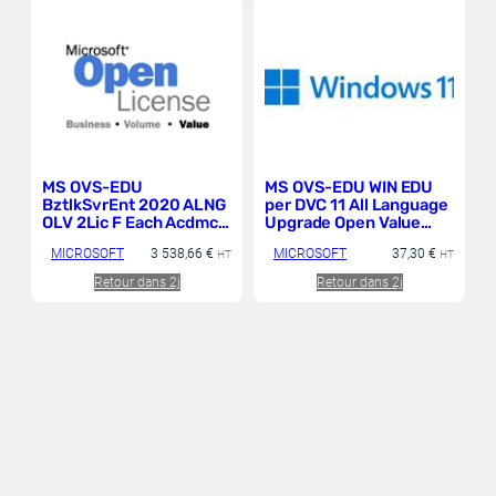
MS OVS-EDU
MS OVS-EDU WIN EDU
BztlkSvrEnt 2020 ALNG
per DVC 11 All Language
OLV 2Lic F Each Acdmc
Upgrade Open Value
AP CoreLic
Level F Each Academic
MICROSOFT
3 538,66
€
MICROSOFT
37,30
€
HT
Enterprise
HT
Retour dans 2j
Retour dans 2j