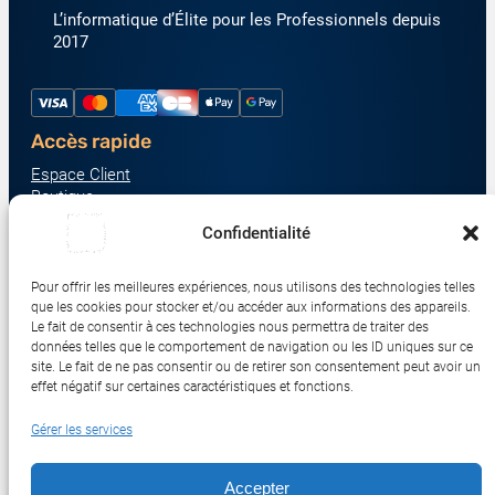
L’informatique d’Élite pour les Professionnels depuis
2017
Accès rapide
Espace Client
Boutique
À propos
Confidentialité
Nous contacter
Nos catégories produit
Pour offrir les meilleures expériences, nous utilisons des technologies telles
Écrans & Moniteurs
que les cookies pour stocker et/ou accéder aux informations des appareils.
Serveurs & Stockage
Le fait de consentir à ces technologies nous permettra de traiter des
données telles que le comportement de navigation ou les ID uniques sur ce
Impression & Consommables
site. Le fait de ne pas consentir ou de retirer son consentement peut avoir un
Ordinateurs & Tablettes
effet négatif sur certaines caractéristiques et fonctions.
Périphériques & Accessoires
Gérer les services
Réseau & IoT
Accepter