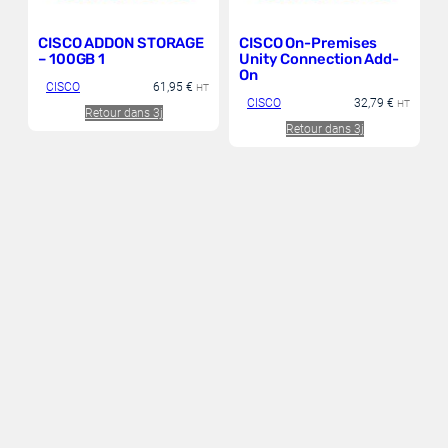
CISCO ADDON STORAGE
CISCO On-Premises
– 100GB 1
Unity Connection Add-
On
CISCO
61,95
€
HT
CISCO
32,79
€
HT
Retour dans 3j
Retour dans 3j