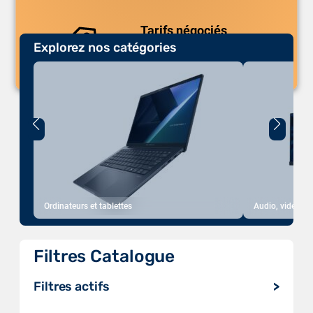
Tarifs négociés
Explorez nos catégories
Des prix compétitifs adaptés aux
volumes.
Ordinateurs et tablettes
Audio, vidéo, a
Filtres Catalogue
Filtres actifs