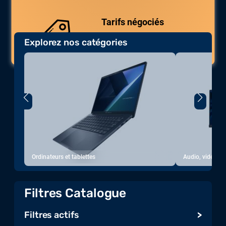
uniques.
Tarifs négociés
Explorez nos catégories
Des prix compétitifs adaptés aux
volumes.
Ordinateurs et tablettes
Audio, vidéo, a
Filtres Catalogue
Filtres actifs