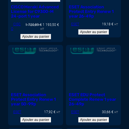
CISCO Meraki Advanced
ESET Association
License for C9300-M
Protect Entry Renew 1
24-port 1 year
year 26-49p
CISC
ESET
19,18
€
L
L
1 720,89
€
1 193,50
€
HT
O
e
e
HT
Ajouter au panier
p
p
Ajouter au panier
r
r
i
i
x
x
i
a
n
c
i
t
t
u
i
e
a
l
l
e
é
s
t
t
a
ESET Association
ESET EDU Protect
i
:
Protect Entry Renew 1
Complete Renew 1 year
t
1
year 50-99p
26-49p
1
:
9
ESET
17,92
€
ESET
30,66
€
HT
HT
1
3
Ajouter au panier
Ajouter au panier
7
,
2
5