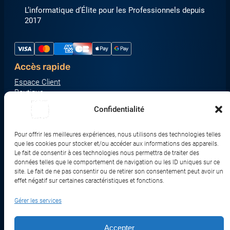
L’informatique d’Élite pour les Professionnels depuis
2017
Accès rapide
Espace Client
Boutique
À propos
Confidentialité
Nous contacter
Nos catégories produit
Pour offrir les meilleures expériences, nous utilisons des technologies telles
Écrans & Moniteurs
que les cookies pour stocker et/ou accéder aux informations des appareils.
Serveurs & Stockage
Le fait de consentir à ces technologies nous permettra de traiter des
données telles que le comportement de navigation ou les ID uniques sur ce
Impression & Consommables
site. Le fait de ne pas consentir ou de retirer son consentement peut avoir un
Ordinateurs & Tablettes
effet négatif sur certaines caractéristiques et fonctions.
Périphériques & Accessoires
Gérer les services
Réseau & IoT
Accepter