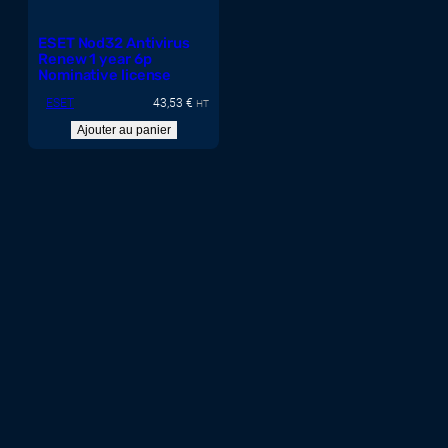
ESET Nod32 Antivirus
Renew 1 year 6p
Nominative license
ESET
43,53
€
HT
Ajouter au panier