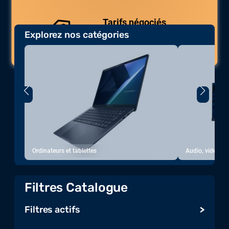
Tarifs négociés
Explorez nos catégories
Des prix compétitifs adaptés aux
volumes.
Ordinateurs et tablettes
Audio, vidéo, a
Filtres Catalogue
Filtres actifs