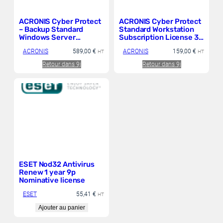
ACRONIS Cyber Protect
ACRONIS Cyber Protect
– Backup Standard
Standard Workstation
Windows Server
Subscription License 3
Essentials Subscription
Year
ACRONIS
589,00
€
ACRONIS
159,00
€
License 5 Year –
HT
HT
Renewal
Retour dans 9j
Retour dans 9j
ESET Nod32 Antivirus
Renew 1 year 9p
Nominative license
ESET
55,41
€
HT
Ajouter au panier