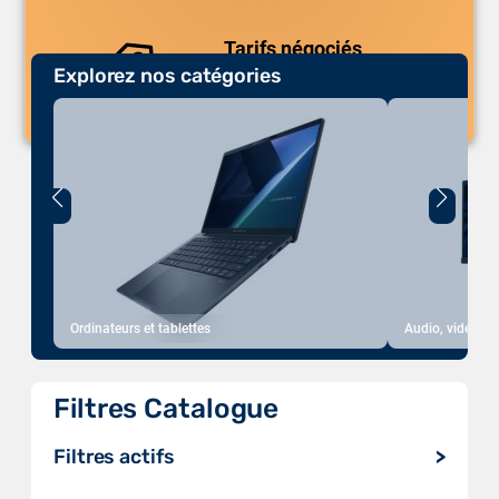
Tarifs négociés
Explorez nos catégories
Des prix compétitifs adaptés aux
volumes.
Ordinateurs et tablettes
Audio, vidéo, a
Filtres Catalogue
Filtres actifs