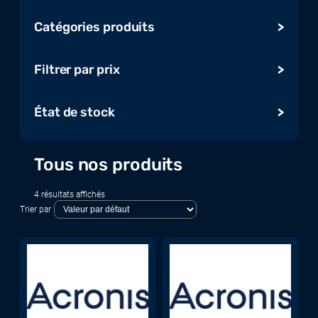
Catégories produits
Ordinateurs et tablettes
Filtrer par prix
Audio, vidéo, affichage & TV
Serveur, stockage et onduleur
État de stock
Impression, numérisation et
consommables
Réseau et maison intelligente
Tous nos produits
Gaming
Composants
4 résultats affichés
Périphériques et accessoires
Trier par
Systèmes de conférence
Logiciels & Cloud
Télécoms, UCC & Objets connectés
Radios et répéteurs professionnels
Equipement de bureau
Internet des objets (IoT)