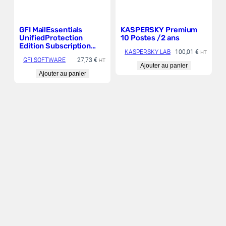
GFI MailEssentials
KASPERSKY Premium
UnifiedProtection
10 Postes /2 ans
Edition Subscription
KASPERSKY LAB
100,01
€
Renewal for 1 year
HT
GFI SOFTWARE
27,73
€
HT
Ajouter au panier
Ajouter au panier