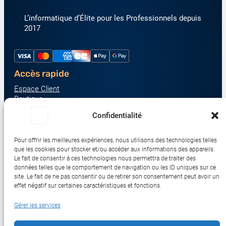
L’informatique d’Élite pour les Professionnels depuis
2017
Accès rapide
Espace Client
Boutique
À propos
Confidentialité
Nous contacter
Nos catégories produit
Pour offrir les meilleures expériences, nous utilisons des technologies telles
Écrans & Moniteurs
que les cookies pour stocker et/ou accéder aux informations des appareils.
Serveurs & Stockage
Le fait de consentir à ces technologies nous permettra de traiter des
données telles que le comportement de navigation ou les ID uniques sur ce
Impression & Consommables
site. Le fait de ne pas consentir ou de retirer son consentement peut avoir un
Ordinateurs & Tablettes
effet négatif sur certaines caractéristiques et fonctions.
Périphériques & Accessoires
Gérer les services
Réseau & IoT