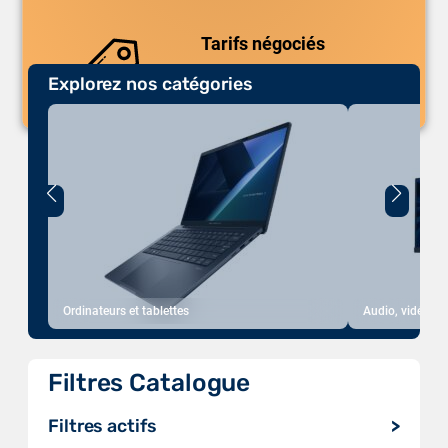
uniques.
Tarifs négociés
Explorez nos catégories
Des prix compétitifs adaptés aux
volumes.
Ordinateurs et tablettes
Audio, vidéo, a
Filtres Catalogue
Filtres actifs