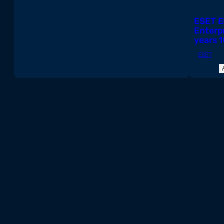
professionnels
ESET E
Equipement de bureau
Enterp
years 
Internet des objets (IoT)
ESET