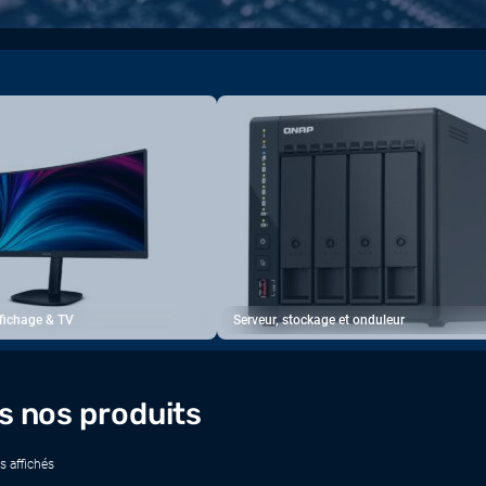
ffichage & TV
Serveur, stockage et onduleur
s nos produits
s affichés