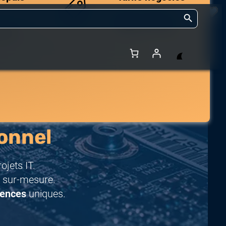
Search Button
Des prix compétitifs
adaptés aux volumes.
 et de
onnel
jets IT.
 sur-mesure.
rences
uniques.