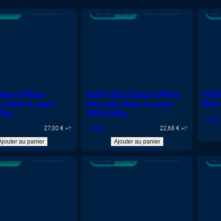
loud Office
ESET EDU Cloud Office
ESET
ty New 2 years
Security New 2 years
New 
99p
100-249p
ESET
27,00
€
ESET
22,68
€
HT
HT
Ajouter au panier
Ajouter au panier