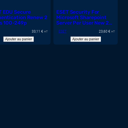
T EDU Secure
ESET Security For
entication Renew 2
Microsoft Sharepoint
s 100-249p
Server Per User New 2
years 250-499p
33,11
€
ESET
23,60
€
HT
HT
Ajouter au panier
Ajouter au panier