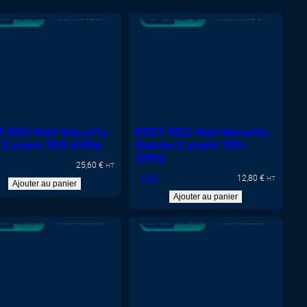
 EDU Mail Security
ESET EDU Mail Security
2 years 100-249p
Renew 2 years 100-
249p
25,60
€
HT
ESET
12,80
€
HT
Ajouter au panier
Ajouter au panier