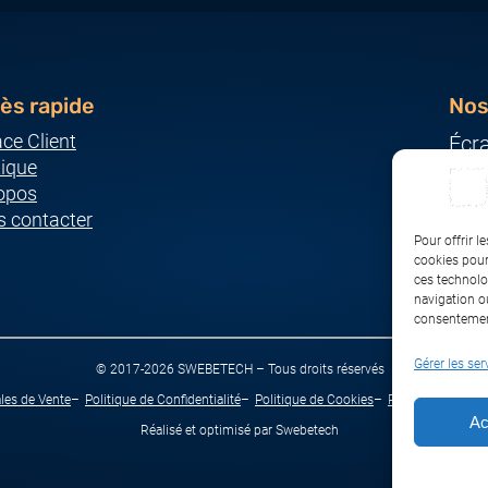
ès rapide
Nos
ce Client
Écr
ique
Ser
opos
Imp
 contacter
Ordi
Pour offrir l
Pér
cookies pour
ces technolo
Rés
navigation ou
consentement
Gérer les ser
© 2017-2026 SWEBETECH – Tous droits réservés
les de Vente
Politique de Confidentialité
Politique de Cookies
Politique de Tran
Ac
Réalisé et optimisé par Swebetech