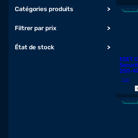
Catégories produits
Ordinateurs et tablettes
Filtrer par prix
Audio, vidéo, affichage & TV
Serveur, stockage et onduleur
État de stock
Impression, numérisation et
ESET C
consommables
Securi
Réseau et maison intelligente
250-4
Gaming
ESET
Composants
Périphériques et accessoires
Systèmes de conférence
Logiciels & Cloud
Télécoms, UCC & Objets
connectés
Radios et répéteurs