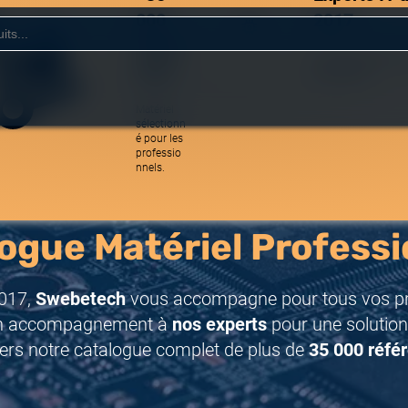
000
2017
référe
Une équipe réactive
nces
spécialistes.
Matériel
sélectionn
é pour les
professio
nnels.
ogue Matériel Professi
017,
Swebetech
vous accompagne pour tous vos pro
n accompagnement à
nos experts
pour une solution
ers notre catalogue complet de plus de
35 000 réfé