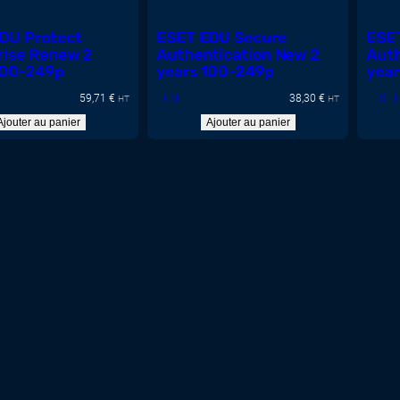
DU Protect
ESET EDU Secure
ESE
rise Renew 2
Authentication New 2
Auth
100-249p
years 100-249p
year
59,71
€
ESET
38,30
€
ESET
HT
HT
Ajouter au panier
Ajouter au panier