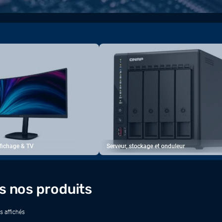
ffichage & TV
Serveur, stockage et onduleur
s nos produits
s affichés