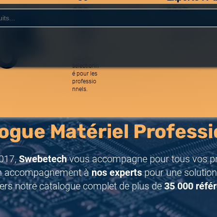
000
2017
référe
Une équipe réactive
nces
spécialistes.
Matériel
sélectionn
é pour les
professio
nnels.
ogue Matériel Professi
017,
Swebetech
vous accompagne pour tous vos pro
n accompagnement à
nos experts
pour une solution
ers notre catalogue complet de plus de
35 000 réfé