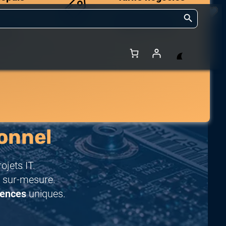
Search Button
Des prix compétitifs
adaptés aux volumes.
 et de
onnel
jets IT.
 sur-mesure.
rences
uniques.