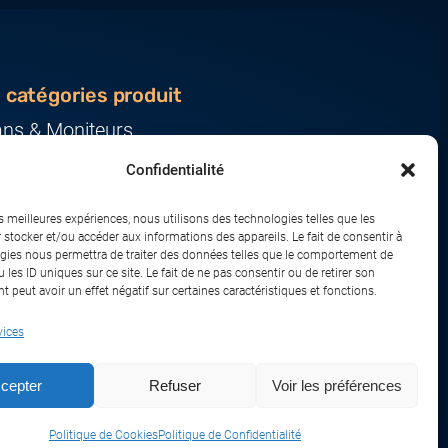
 catégories produit
ans & Moniteurs
veurs & Stockage
Confidentialité
ression & Consommables
nateurs & Tablettes
es meilleures expériences, nous utilisons des technologies telles que les
iphériques & Accessoires
 stocker et/ou accéder aux informations des appareils. Le fait de consentir à
gies nous permettra de traiter des données telles que le comportement de
eau & IoT
 les ID uniques sur ce site. Le fait de ne pas consentir ou de retirer son
 peut avoir un effet négatif sur certaines caractéristiques et fonctions.
vices
sport
Remboursements et Retours
cepter
Refuser
Voir les préférences
Politique de Cookies
Politique de Confidentialité