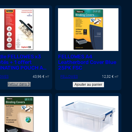
dle FELLOWES x3
FELLOWES A4
tés + 1 offert
Leatherbord Cover Blue
INATING POUCH A4
25PK FSC
MIC 25PK
OWES
43,96
€
FELLOWES
12,32
€
HT
HT
Retour dans 3j
Ajouter au panier