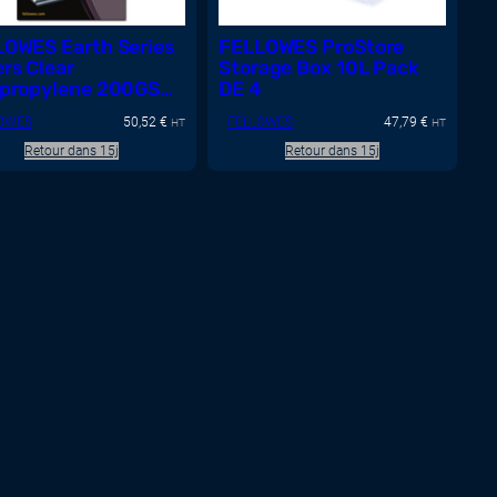
OWES Earth Series
FELLOWES ProStore
rs Clear
Storage Box 10L Pack
ypropylene 200GSM
DE 4
OWES
50,52
€
FELLOWES
47,79
€
HT
HT
Retour dans 15j
Retour dans 15j