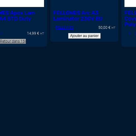
WES Apex Lam
FELLOWES Arc A3
FELL
A4 STD Duty
Laminator 230V EU
Cove
Pol
FELLOWES
50,00
€
HT
A4
S
14,99
€
FELL
HT
Ajouter au panier
Retour dans 15j