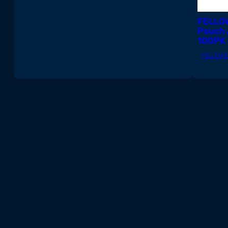
professionnels
FELLO
Equipement de bureau
Pouch 
100PK
Internet des objets (IoT)
FELLOWE