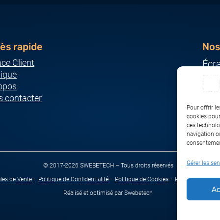
ès rapide
Nos
ce Client
Écr
ique
Ser
opos
Imp
 contacter
Ordi
Pour offrir l
Pér
cookies pour
ces technolo
Rés
navigation ou
consentement
Gérer les ser
© 2017-2026 SWEBETECH – Tous droits réservés
les de Vente
Politique de Confidentialité
Politique de Cookies
Politique de Tran
Ac
Réalisé et optimisé par Swebetech