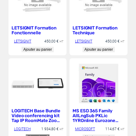
LETSIGNIT Formation
LETSIGNIT Formation
Fonctionnelle
Technique
LETSIGNIT
450,00
€
LETSIGNIT
450,00
€
HT
HT
Ajouter au panier
Ajouter au panier
LOGITECH Base Bundle
MS ESD 365 Family
Video conferencing kit
AllLngSub PKLic
Tap IP RoomMate Zoom
1YROnline Eurozone
Certified Certified for
C2R NR
LOGITECH
1 934,80
€
MICROSOFT
114,67
€
Microsoft Teams
HT
HT