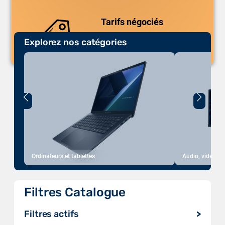
uniques.
Tarifs négociés
Explorez nos catégories
Des prix compétitifs adaptés aux
volumes.
Ordinateurs et tablettes
Audio, vidéo, a
Filtres Catalogue
Filtres actifs