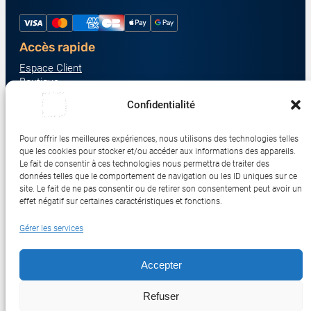
Accès rapide
Espace Client
Boutique
À propos
Confidentialité
Nous contacter
Nos catégories produit
Pour offrir les meilleures expériences, nous utilisons des technologies telles
Écrans & Moniteurs
que les cookies pour stocker et/ou accéder aux informations des appareils.
Serveurs & Stockage
Le fait de consentir à ces technologies nous permettra de traiter des
données telles que le comportement de navigation ou les ID uniques sur ce
Impression & Consommables
site. Le fait de ne pas consentir ou de retirer son consentement peut avoir un
Ordinateurs & Tablettes
effet négatif sur certaines caractéristiques et fonctions.
Périphériques & Accessoires
Gérer les services
Réseau & IoT
Accepter
© 2017-2026 SWEBETECH – Tous droits réservés
Refuser
Mentions légales
Conditions Générales de Vente
Politique de Confidentialité
Politique de Cookies