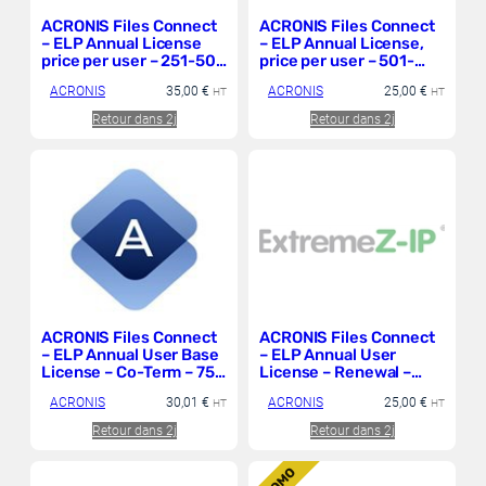
ACRONIS Files Connect
ACRONIS Files Connect
– ELP Annual License
– ELP Annual License,
price per user – 251-500
price per user – 501-
maximum allowed
1000 maximum allowed
ACRONIS
35,00
€
ACRONIS
25,00
€
Supported Devices
HT
Supported Devices
HT
level 1
level 1
Retour dans 2j
Retour dans 2j
ACRONIS Files Connect
ACRONIS Files Connect
– ELP Annual User Base
– ELP Annual User
License – Co-Term – 75
License – Renewal –
maximum allowed
501-1000 maximum
ACRONIS
30,01
€
ACRONIS
25,00
€
Supported Devices
HT
allowed Supported
HT
level 1
Devices level 1
Retour dans 2j
Retour dans 2j
P
R
O