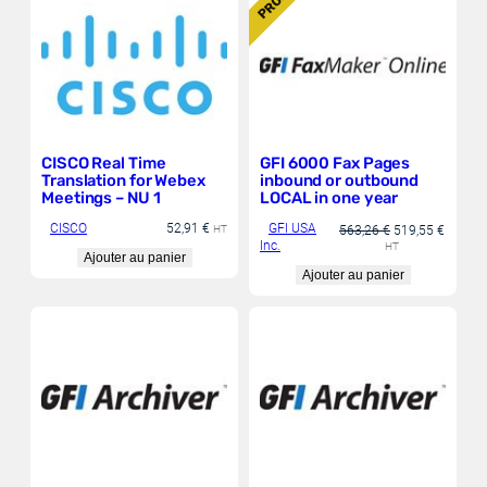
PROMO
D
U
I
T
E
N
P
R
O
M
O
T
I
O
N
CISCO Real Time
GFI 6000 Fax Pages
Translation for Webex
inbound or outbound
Meetings – NU 1
LOCAL in one year
CISCO
52,91
€
GFI USA
L
L
563,26
€
519,55
€
HT
Inc.
e
e
HT
Ajouter au panier
p
p
Ajouter au panier
r
r
i
i
x
x
i
a
n
c
i
t
t
u
i
e
a
l
l
e
é
s
t
t