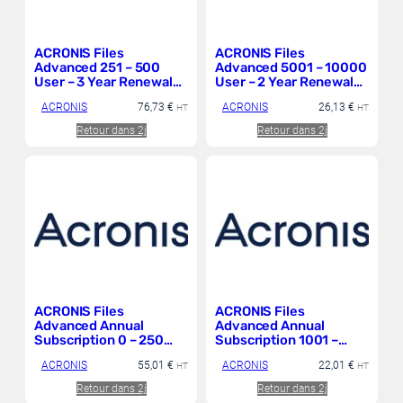
ACRONIS Files
ACRONIS Files
Advanced 251 – 500
Advanced 5001 – 10000
User – 3 Year Renewal
User – 2 Year Renewal
price per user – 500
price per user – 10000
ACRONIS
76,73
€
ACRONIS
26,13
€
maximum allowed End
HT
maximum allowed End
HT
Users level 1
Users level 1
Retour dans 2j
Retour dans 2j
ACRONIS Files
ACRONIS Files
Advanced Annual
Advanced Annual
Subscription 0 – 250
Subscription 1001 –
User, price per user –
5000 User, price per
ACRONIS
55,01
€
ACRONIS
22,01
€
250 maximum allowed
HT
user – 5000 maximum
HT
End Users level 1
allowed End Users –
Retour dans 2j
Retour dans 2j
AAP GESD level 1