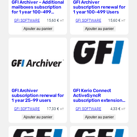
a
GFI Archiver – Additional
GFI Archiver
i
:
mailboxes subscription
subscription renewal for
t
5
for 1 year 100-499
1 year 100-499 Users
1
Users
:
9
GFI SOFTWARE
15,60
€
GFI SOFTWARE
15,60
€
HT
HT
5
,
Ajouter au panier
Ajouter au panier
6
5
3
5
,
2
€
6
6
2
€
3
6
,
7
4
5
6
,
9
€
1
.
GFI Archiver
GFI Kerio Connect
subscription renewal for
ActiveSyncR
€
1 year 25-99 users
subscription extension
.
for 1 year
GFI SOFTWARE
17,33
€
GFI SOFTWARE
4,33
€
HT
HT
Ajouter au panier
Ajouter au panier