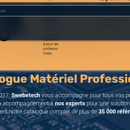
000
2017
référe
Une équipe réactive
nces
spécialistes.
Matériel
sélectionn
 – détection avancée des menaces
é pour les
professio
nnels.
ogue Matériel Professi
017,
Swebetech
vous accompagne pour tous vos pro
n accompagnement à
nos experts
pour une solution
ers notre catalogue complet de plus de
35 000 réfé