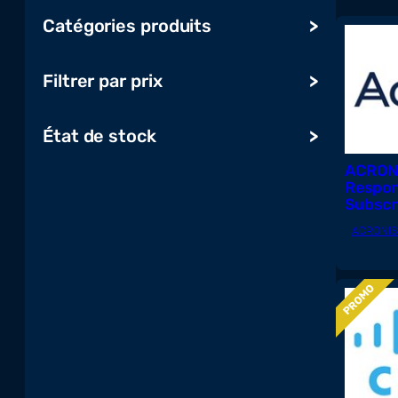
Catégories produits
Ordinateurs et tablettes
Filtrer par prix
Audio, vidéo, affichage & TV
Serveur, stockage et onduleur
État de stock
Impression, numérisation et
ACRONI
consommables
Respon
Réseau et maison intelligente
Subscri
Gaming
Year –
ACRONIS
Composants
Périphériques et accessoires
P
PROMO
R
Systèmes de conférence
O
Logiciels & Cloud
Télécoms, UCC & Objets
connectés
Radios et répéteurs