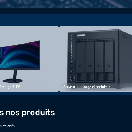
ffichage & TV
Serveur, stockage et onduleur
s nos produits
s affichés