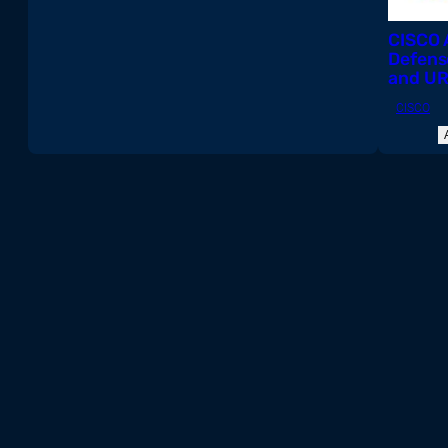
professionnels
CISCO 
Equipement de bureau
Defens
and UR
Internet des objets (IoT)
CISCO