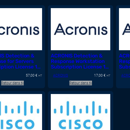
S Detection &
ACRONIS Detection &
ACRO
se for Servers
Response Workstation
Resp
ption License 1
Subscription License 1
Subs
 Renewal
Year
Year
57,00
€
ACRONIS
17,00
€
ACRO
HT
HT
Retour dans 6j
Retour dans 6j
D
U
I
T
E
N
P
R
O
M
O
T
I