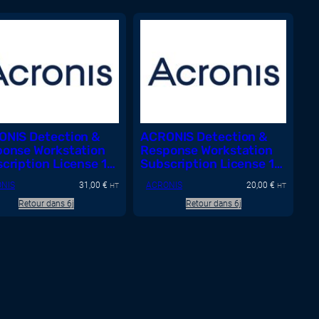
NIS Detection &
ACRONIS Detection &
onse Workstation
Response Workstation
cription License 1
Subscription License 1
 – Renewal
Year – Renewal
NIS
31,00
€
ACRONIS
20,00
€
HT
HT
Retour dans 6j
Retour dans 6j