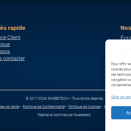
ès rapide
Nos
ce Client
Écr
ique
Ser
opos
Imp
 contacter
Ordi
Pour offrir l
Pér
cookies pour
ces technolo
Rés
navigation ou
consentement
Gérer les ser
© 2017-2026 SWEBETECH – Tous droits réservés
les de Vente
Politique de Confidentialité
Politique de Cookies
Politique de Tran
Ac
Réalisé et optimisé par Swebetech