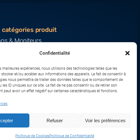
 catégories produit
ans & Moniteurs
veurs & Stockage
Confidentialité
ression & Consommables
nateurs & Tablettes
es meilleures expériences, nous utilisons des technologies telles que les
iphériques & Accessoires
 stocker et/ou accéder aux informations des appareils. Le fait de consentir à
gies nous permettra de traiter des données telles que le comportement de
eau & IoT
 les ID uniques sur ce site. Le fait de ne pas consentir ou de retirer son
 peut avoir un effet négatif sur certaines caractéristiques et fonctions.
vices
sport
Remboursements et Retours
cepter
Refuser
Voir les préférences
Politique de Cookies
Politique de Confidentialité