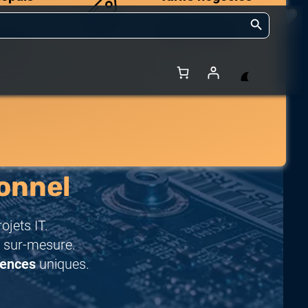
Search Button
Des prix compétitifs
adaptés aux volumes.
 et de
onnel
jets IT.
 sur-mesure.
rences
uniques.