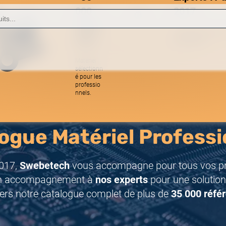
000
2017
référe
Une équipe réactive
nces
spécialistes.
Matériel
sélectionn
 gestion d'entreprise
é pour les
professio
nnels.
ogue Matériel Professi
017,
Swebetech
vous accompagne pour tous vos pro
n accompagnement à
nos experts
pour une solution
ers notre catalogue complet de plus de
35 000 réfé