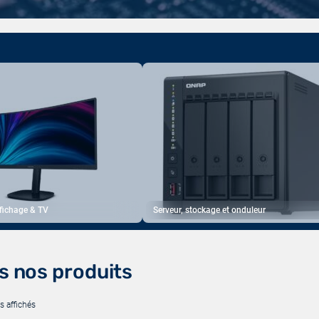
ffichage & TV
Serveur, stockage et onduleur
s nos produits
s affichés