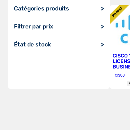
P
Catégories produits
PROMO
R
O
Ordinateurs et tablettes
Filtrer par prix
Audio, vidéo, affichage & TV
Serveur, stockage et onduleur
État de stock
Impression, numérisation et
CISCO 
consommables
LICENS
Réseau et maison intelligente
BUSIN
Gaming
– 1 YE
CISCO
Composants
Périphériques et accessoires
Systèmes de conférence
Logiciels & Cloud
Télécoms, UCC & Objets
connectés
Radios et répéteurs