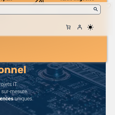
Search Button
Des prix compétitifs
adaptés aux volumes.
 et de
onnel
jets IT.
 sur-mesure.
rences
uniques.