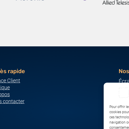
ès rapide
Nos
ce Client
Écr
ique
Ser
opos
Imp
 contacter
Ordi
Pour offrir l
Pér
cookies pour
ces technolo
Rés
navigation ou
consentement