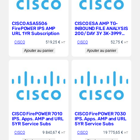
Internet des objets (IoT)
CISCO ASA5506
CISCO ESA AMP TG-
FirePOWER IPS AMP
INBOUND FILE ANALYSIS
URL 1YR Subscription
200/DAY 3Y 3K-3999
USERS
CISCO
519,25
€
CISCO
52,75
€
HT
HT
Ajouter au panier
Ajouter au panier
CISCO FirePOWER 7010
CISCO FirePOWER 7030
IPS. Apps. AMP and URL
IPS. Apps. AMP and URL
5YR Service Subs
5YR Service Subs
CISCO
9 840,67
€
CISCO
19 775,65
€
HT
HT