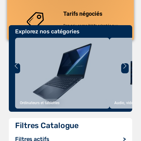
complet de plus de
35 000 références
uniques.
Tarifs négociés
Des prix compétitifs adaptés aux
Explorez nos catégories
volumes.
Ordinateurs et tablettes
Audio, vidéo, a
Filtres Catalogue
Filtres actifs