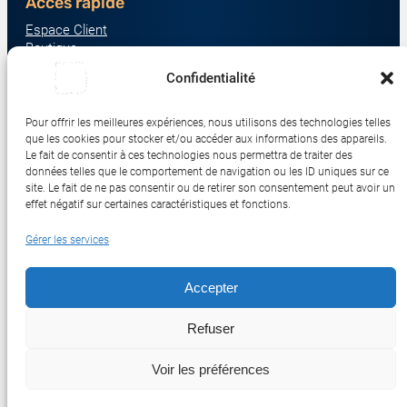
Accès rapide
Espace Client
Boutique
À propos
Confidentialité
Nous contacter
Nos catégories produit
Pour offrir les meilleures expériences, nous utilisons des technologies telles
Écrans & Moniteurs
que les cookies pour stocker et/ou accéder aux informations des appareils.
Serveurs & Stockage
Le fait de consentir à ces technologies nous permettra de traiter des
données telles que le comportement de navigation ou les ID uniques sur ce
Impression & Consommables
site. Le fait de ne pas consentir ou de retirer son consentement peut avoir un
Ordinateurs & Tablettes
effet négatif sur certaines caractéristiques et fonctions.
Périphériques & Accessoires
Gérer les services
Réseau & IoT
Accepter
© 2017-2026 SWEBETECH – Tous droits réservés
Refuser
Mentions légales
Conditions Générales de Vente
Politique de Confidentialité
Politique de Cookies
Politique de Transport
Remboursements et Retours
Voir les préférences
Réalisé et optimisé par Swebetech