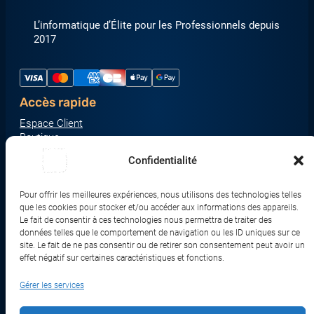
L’informatique d’Élite pour les Professionnels depuis
2017
Accès rapide
Espace Client
Boutique
À propos
Confidentialité
Nous contacter
Nos catégories produit
Pour offrir les meilleures expériences, nous utilisons des technologies telles
Écrans & Moniteurs
que les cookies pour stocker et/ou accéder aux informations des appareils.
Serveurs & Stockage
Le fait de consentir à ces technologies nous permettra de traiter des
données telles que le comportement de navigation ou les ID uniques sur ce
Impression & Consommables
site. Le fait de ne pas consentir ou de retirer son consentement peut avoir un
Ordinateurs & Tablettes
effet négatif sur certaines caractéristiques et fonctions.
Périphériques & Accessoires
Gérer les services
Réseau & IoT