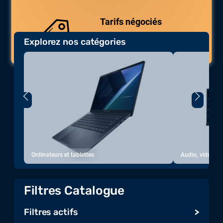
uniques.
Tarifs négociés
Explorez nos catégories
Des prix compétitifs adaptés aux
volumes.
Ordinateurs et tablettes
Audio, vidéo, a
Filtres Catalogue
Filtres actifs