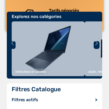
Tarifs négociés
Explorez nos catégories
Des prix compétitifs adaptés aux
volumes.
Ordinateurs et tablettes
Audio, vidéo, a
Filtres Catalogue
Filtres actifs