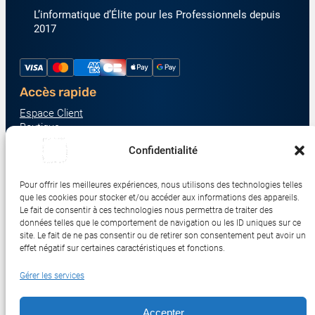
L’informatique d’Élite pour les Professionnels depuis
2017
Accès rapide
Espace Client
Boutique
À propos
Confidentialité
Nous contacter
Nos catégories produit
Pour offrir les meilleures expériences, nous utilisons des technologies telles
Écrans & Moniteurs
que les cookies pour stocker et/ou accéder aux informations des appareils.
Serveurs & Stockage
Le fait de consentir à ces technologies nous permettra de traiter des
données telles que le comportement de navigation ou les ID uniques sur ce
Impression & Consommables
site. Le fait de ne pas consentir ou de retirer son consentement peut avoir un
Ordinateurs & Tablettes
effet négatif sur certaines caractéristiques et fonctions.
Périphériques & Accessoires
Gérer les services
Réseau & IoT
Accepter