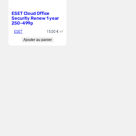
0
7
0
8
3
6
4
6
,
,
ESET Cloud Office
1
€
1
€
Security Renew 1 year
2
.
6
.
250-499p
ESET
15,00
€
€
€
HT
.
.
Ajouter au panier