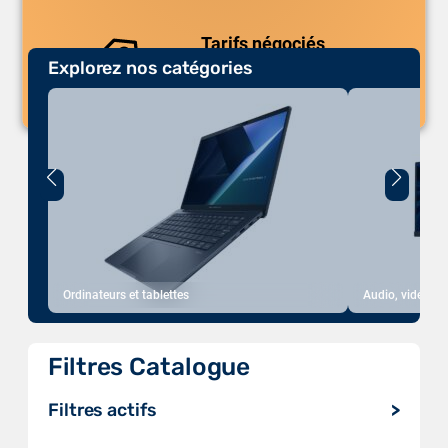
Tarifs négociés
Explorez nos catégories
Des prix compétitifs adaptés aux
volumes.
Ordinateurs et tablettes
Audio, vidéo, a
Filtres Catalogue
Filtres actifs