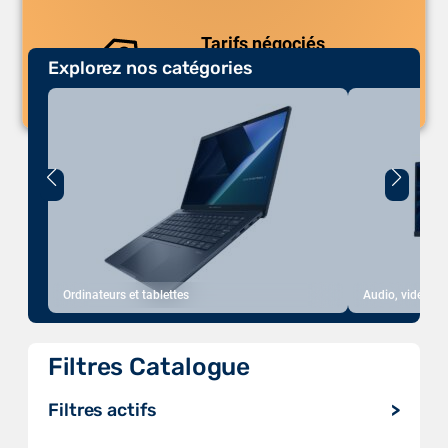
Tarifs négociés
Explorez nos catégories
Des prix compétitifs adaptés aux
volumes.
Ordinateurs et tablettes
Audio, vidéo, a
Filtres Catalogue
Filtres actifs