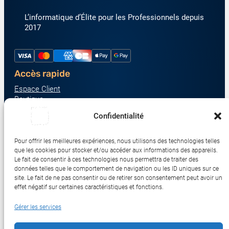
L’informatique d’Élite pour les Professionnels depuis
2017
Accès rapide
Espace Client
Boutique
À propos
Confidentialité
Nous contacter
Nos catégories produit
Pour offrir les meilleures expériences, nous utilisons des technologies telles
Écrans & Moniteurs
que les cookies pour stocker et/ou accéder aux informations des appareils.
Serveurs & Stockage
Le fait de consentir à ces technologies nous permettra de traiter des
données telles que le comportement de navigation ou les ID uniques sur ce
Impression & Consommables
site. Le fait de ne pas consentir ou de retirer son consentement peut avoir un
Ordinateurs & Tablettes
effet négatif sur certaines caractéristiques et fonctions.
Périphériques & Accessoires
Gérer les services
Réseau & IoT