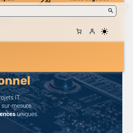
Search Button
Des prix compétitifs
adaptés aux volumes.
 et de
onnel
jets IT.
 sur-mesure.
rences
uniques.