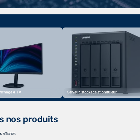
ffichage & TV
Serveur, stockage et onduleur
s nos produits
s affichés