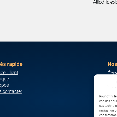
ès rapide
Nos
ce Client
Écr
ique
Ser
opos
Imp
 contacter
Ordi
Pour offrir l
Pér
cookies pour
ces technolo
Rés
navigation ou
consentement