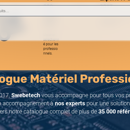
000
2017
référe
Une équipe réactive
nces
spécialistes.
Matériel
sélectionn
é pour les
professio
nnels.
ogue Matériel Professi
017,
Swebetech
vous accompagne pour tous vos pro
n accompagnement à
nos experts
pour une solution
ers notre catalogue complet de plus de
35 000 réfé