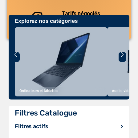
Tarifs négociés
Explorez nos catégories
Des prix compétitifs adaptés aux
volumes.
Ordinateurs et tablettes
Audio, vidéo, a
Filtres Catalogue
Filtres actifs