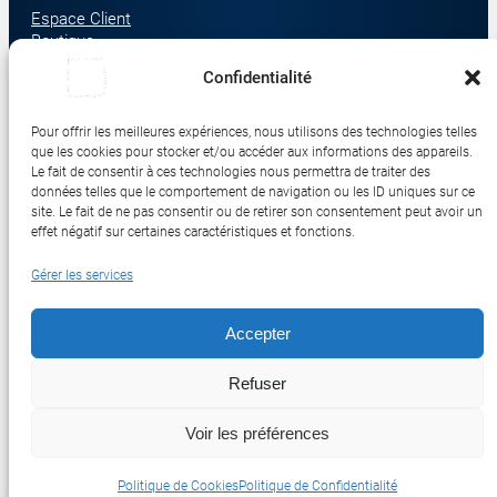
Espace Client
Boutique
À propos
Confidentialité
Nous contacter
Nos catégories produit
Pour offrir les meilleures expériences, nous utilisons des technologies telles
Écrans & Moniteurs
que les cookies pour stocker et/ou accéder aux informations des appareils.
Serveurs & Stockage
Le fait de consentir à ces technologies nous permettra de traiter des
données telles que le comportement de navigation ou les ID uniques sur ce
Impression & Consommables
site. Le fait de ne pas consentir ou de retirer son consentement peut avoir un
Ordinateurs & Tablettes
effet négatif sur certaines caractéristiques et fonctions.
Périphériques & Accessoires
Gérer les services
Réseau & IoT
Accepter
© 2017-2026 SWEBETECH – Tous droits réservés
Refuser
Mentions légales
Conditions Générales de Vente
Politique de Confidentialité
Politique de Cookies
Politique de Transport
Remboursements et Retours
Voir les préférences
Réalisé et optimisé par Swebetech
Politique de Cookies
Politique de Confidentialité