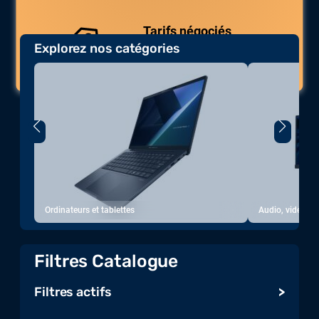
Tarifs négociés
Explorez nos catégories
Des prix compétitifs adaptés aux
volumes.
Ordinateurs et tablettes
Audio, vidéo, a
Filtres Catalogue
Filtres actifs