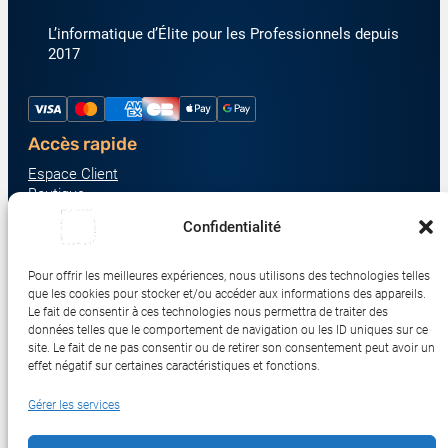
L’informatique d’Élite pour les Professionnels depuis
2017
Accès rapide
Espace Client
Boutique
À propos
Confidentialité
Nous contacter
Nos catégories produit
Pour offrir les meilleures expériences, nous utilisons des technologies telles
Écrans & Moniteurs
que les cookies pour stocker et/ou accéder aux informations des appareils.
Serveurs & Stockage
Le fait de consentir à ces technologies nous permettra de traiter des
données telles que le comportement de navigation ou les ID uniques sur ce
Impression & Consommables
site. Le fait de ne pas consentir ou de retirer son consentement peut avoir un
Ordinateurs & Tablettes
effet négatif sur certaines caractéristiques et fonctions.
Périphériques & Accessoires
Gérer les services
Réseau & IoT