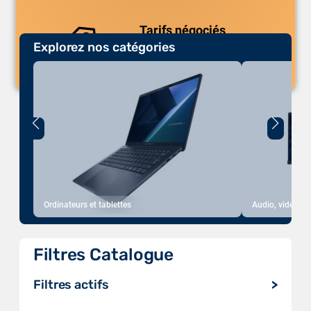
Tarifs négociés
Explorez nos catégories
Des prix compétitifs adaptés aux
volumes.
Ordinateurs et tablettes
Audio, vidéo, a
Filtres Catalogue
Filtres actifs