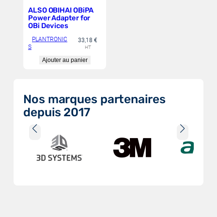
élargir votre choix.
ALSO OBIHAI OBiPA
Power Adapter for
Restez à l’affût des dernières
OBi Devices
innovations de PLANTRONICS et
PLANTRONIC
33,18
€
des tendances dans le secteur des
S
HT
télécommunications, car la
Ajouter au panier
marque continue de redéfinir les
standards de la communication
moderne.
Nos marques partenaires
depuis 2017