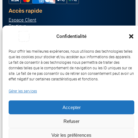
Accès rapide
Espace Client
Boutique
À propos
Confidentialité
Nous contacter
Nos catégories produit
Pour offrir les meilleures expériences, nous utilisons des technologies telles
Écrans & Moniteurs
que les cookies pour stocker et/ou accéder aux informations des appareils.
Serveurs & Stockage
Le fait de consentir à ces technologies nous permettra de traiter des
données telles que le comportement de navigation ou les ID uniques sur ce
Impression & Consommables
site. Le fait de ne pas consentir ou de retirer son consentement peut avoir un
Ordinateurs & Tablettes
effet négatif sur certaines caractéristiques et fonctions.
Périphériques & Accessoires
Gérer les services
Réseau & IoT
Accepter
© 2017-2026 SWEBETECH – Tous droits réservés
Refuser
Mentions légales
Conditions Générales de Vente
Politique de Confidentialité
Politique de Cookies
Politique de Transport
Remboursements et Retours
Voir les préférences