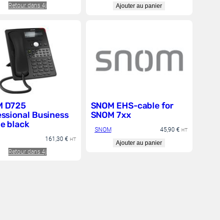
Retour dans 4j
Ajouter au panier
 D725
SNOM EHS-cable for
essional Business
SNOM 7xx
e black
SNOM
45,90
€
HT
161,30
€
HT
Ajouter au panier
Retour dans 4j