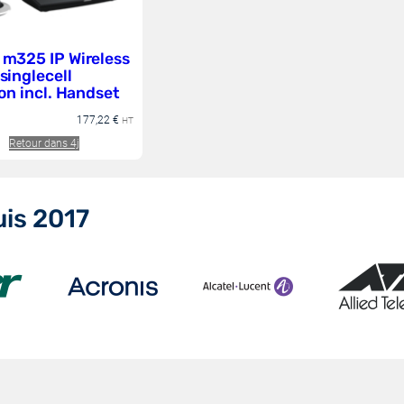
m325 IP Wireless
singlecell
on incl. Handset
177,22
€
HT
Retour dans 4j
is 2017