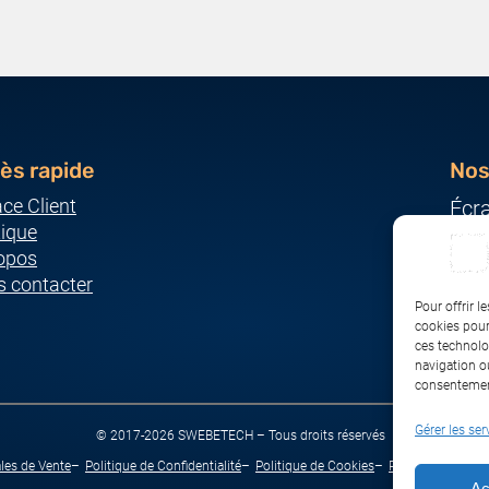
ès rapide
Nos
ce Client
Écr
ique
Ser
opos
Imp
 contacter
Ordi
Pour offrir l
Pér
cookies pour
ces technolo
Rés
navigation ou
consentement
Gérer les ser
© 2017-2026 SWEBETECH – Tous droits réservés
les de Vente
Politique de Confidentialité
Politique de Cookies
Politique de Tran
Ac