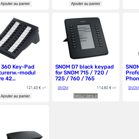
Ajouter au panier
Ajouter au panier
 360 Key-Pad
SNOM D7 black keypad
SNOM
turerw.-modul
for SNOM 715 / 720 /
Prof
re 42
725 / 760 / 765
Phon
ammierbare
121,43
€
SNOM
114,80
€
SNOM
HT
HT
 mir LEDs f. das
320, 360, 370
Retour dans 4j
Ajouter au panier