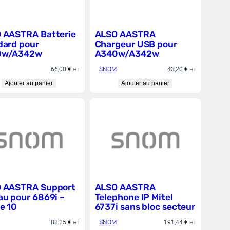
isée au quotidien. Ces atouts font de SNOM
lle.
 AASTRA Batterie
ALSO AASTRA
dard pour
Chargeur USB pour
0w/A342w
A340w/A342w
éveloppement. La marque continue
66,00
€
SNOM
43,20
€
HT
HT
x besoins des utilisateurs. Pour
Ajouter au panier
Ajouter au panier
x
télécoms, UCC et objets connectés
.
ions qui partagent la même vision
tre communication dès aujourd’hui.
 AASTRA Support
ALSO AASTRA
au pour 6869i –
Telephone IP Mitel
e 10
6737i sans bloc secteur
88,25
€
SNOM
191,44
€
HT
HT